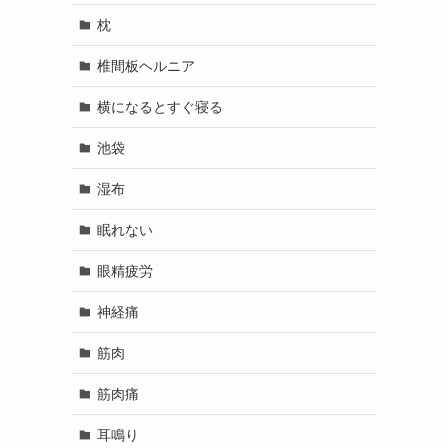
枕
椎間板ヘルニア
横になるとすぐ寝る
池袋
湿布
眠れない
眼精疲労
神経痛
筋肉
筋肉痛
耳鳴り