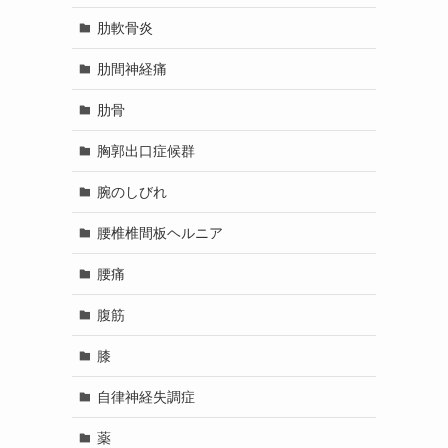
肋軟骨炎
肋間神経痛
肋骨
胸郭出口症候群
腕のしびれ
腰椎椎間板ヘルニア
腰痛
腹筋
膝
自律神経失調症
薬