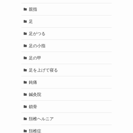
親指
足
足がつる
足の小指
足の甲
足を上げて寝る
鈍痛
鍼灸院
鎖骨
頚椎ヘルニア
頚椎症