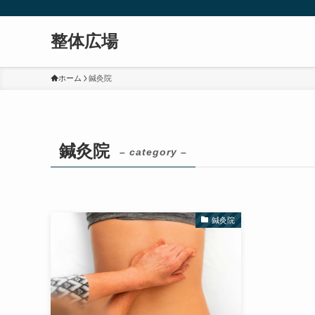
整体広場
ホーム
鍼灸院
鍼灸院
– category –
鍼灸院