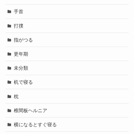
手首
打撲
指がつる
更年期
未分類
机で寝る
枕
椎間板ヘルニア
横になるとすぐ寝る